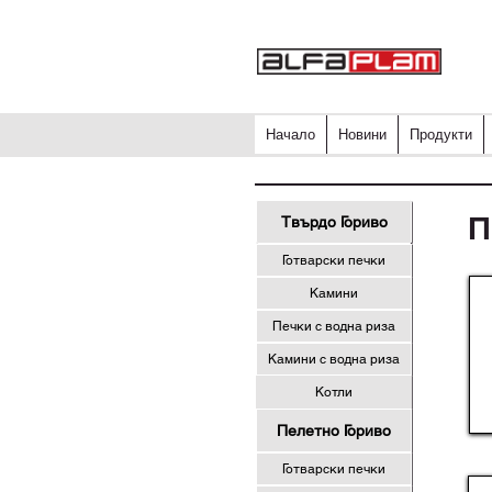
Начало
Новини
Продукти
П
Твърдо Гориво
Готварски печки
Камини
Печки с водна риза
Камини с водна риза
Котли
Пелетно Гориво
Готварски печки