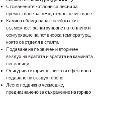
Стоманените котлони са лесни за
преместване за по-щателно почистване
Камина облицована с клей дъски с
възможност за натрупване на топлина и
осигуряване на по-висока температура,
която се отделя в стаята
Подаване на първичен и вторичен
въздух на вратата и вратата на камината
пепелници
Осигурява вторично, чисто и ефективно
подаване на въздух горене
Лесно подвижно чекмедже,
предназначено за съхранение на гориво
в долната част част от печката
Голям обем на фурната - 58 l осигурява
възможност за равномерно печене
Многократна връзка с комина: отстрани
и отгоре